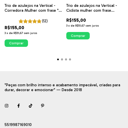
Trio de azulejos na Vertical -
Trio de azulejos na Vertical -
Corredora Mulher com frase "A
Ciclista mulher com frase
vida é Movimento" | Arte
Movimento Gera Equilíbrio |
R$155,00
exclusiva ITsLEJO
Arte exclusiva ITsLEJO
(12)
3
x
de
R$51,67
sem juros
R$155,00
3
x
de
R$51,67
sem juros
Comprar
Comprar
"Peças com brilho intenso e acabamento impecável, criadas para
durar, decorar e emocionar" — Desde 2018
5519987169010