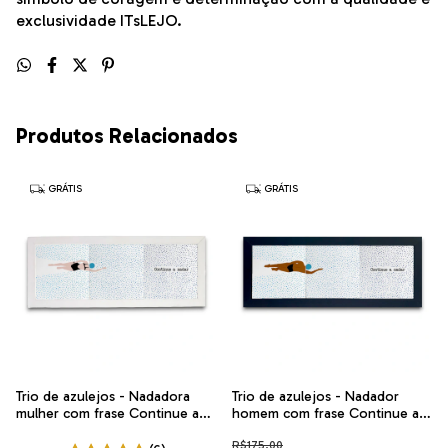
exclusividade ITsLEJO.
Produtos Relacionados
GRÁTIS
GRÁTIS
Trio de azulejos - Nadadora
Trio de azulejos - Nadador
mulher com frase Continue a
homem com frase Continue a
nadar na Horizontal | Arte
nadar na Horizontal | Arte
R$175,00
exclusiva ITsLEJO
exclusiva ITsLEJO