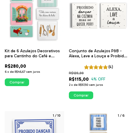
Kit de 6 Azulejos Decorativos
Conjunto de Azulejos P&B -
para Cantinho do Café e
Alexa, Lave a Louça e Proibido
Cozinha | Cozinha Verde Claro
Dançar na Cozinha | ITsLEJO
R$280,00
(4)
6
x
de
R$46,67
sem juros
R$120,00
R$115,00
4
% OFF
Comprar
2
x
de
R$57,50
sem juros
Comprar
1
/
10
1
/
6