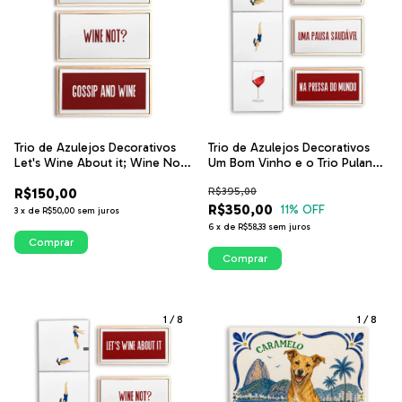
Trio de Azulejos Decorativos
Trio de Azulejos Decorativos
Um Bom Vinho e o Trio Pulando
Let's Wine About it; Wine Not;
Pulando no Vinho
Gossip and Wine
R$395,00
R$150,00
R$350,00
11
% OFF
3
x
de
R$50,00
sem juros
6
x
de
R$58,33
sem juros
Comprar
Comprar
1
/
8
1
/
8