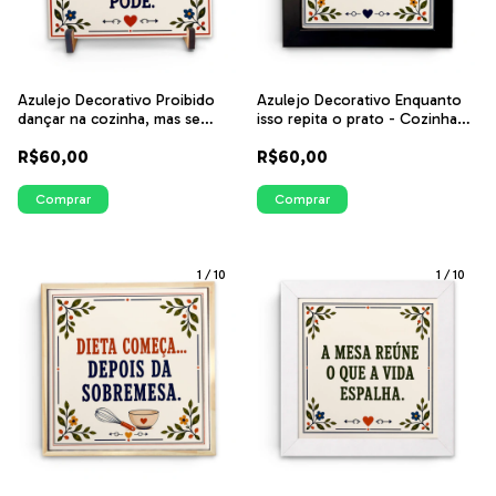
Azulejo Decorativo Proibido
Azulejo Decorativo Enquanto
dançar na cozinha, mas se
isso repita o prato - Cozinha
quiser pode - Cozinha Vintage |
Vintage | ITsLEJO
R$60,00
R$60,00
ITsLEJO
Comprar
Comprar
1
/
10
1
/
10