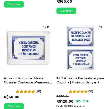
R$60,00
Comprar
Comprar
1
/
10
1
/
9
Azulejo Decorativo Nesta
Kit 2 Azulejos Decorativos para
Cozinha Contamos Memórias e
Cozinha | Proibido Dançar +
Não Calorias | Coleção
Nesta Cozinha Contamos |
Portugal
Coleção Portugal
(30)
(10)
R$60,00
R$150,00
R$120,00
20
% OFF
Comprar
3
x
de
R$40,00
sem juros