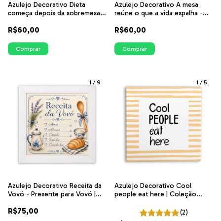
Azulejo Decorativo Dieta
Azulejo Decorativo A mesa
começa depois da sobremesa -
reúne o que a vida espalha -
Cozinha Vintage | ITsLEJO
Cozinha Vintage | ITsLEJO
R$60,00
R$60,00
Comprar
Comprar
1
/
9
1
/
5
Azulejo Decorativo Receita da
Azulejo Decorativo Cool
Vovó - Presente para Vovó |
people eat here | Coleção
ITsLEJO
Cozinha Ilustrada
R$75,00
(2)