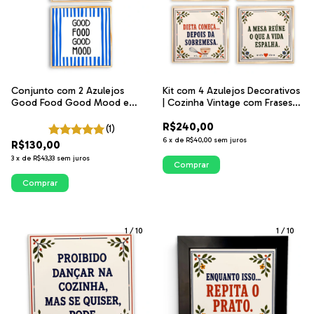
Kit com 4 Azulejos Decorativos
Conjunto com 2 Azulejos
| Cozinha Vintage com Frases |
Good Food Good Mood e
ITsLEJO
Tomates | Coleção Cozinha
R$240,00
Ilustrada
(1)
6
x
de
R$40,00
sem juros
R$130,00
3
x
de
R$43,33
sem juros
Comprar
Comprar
1
/
10
1
/
10