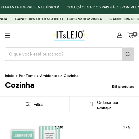
ANTA UM PRESENTE ÚNICO!
COLEÇÃO DIA DOS PAIS JÁ DISPONÍVEL ♥ GA
GANHE 10% DE DESCONTO - CUPOM: BEMVINDA
GANHE 10% DE DESCO
0
Início
>
Por Tema
>
Ambientes
>
Cozinha
Cozinha
136 produtos
Ordenar por:
Filtrar
Destaque
1
/
10
1
/
5