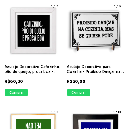
1
/
10
1
/
6
Azulejo Decorativo Cafezinho,
Azulejo Decorativo para
pão de queijo, prosa boa -
Cozinha - Proibido Dançar na
Fundo Azul, Verde, Preto e
Cozinha | Detalhes em preto |
R$60,00
R$60,00
Vermelho | ITsLEJO
Coleção Portugal
Comprar
Comprar
1
/
10
1
/
10