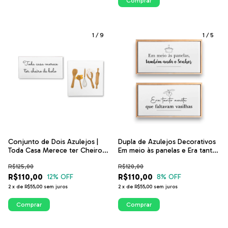
Comprar
1
/
9
1
/
5
Dupla de Azulejos Decorativos
Conjunto de Dois Azulejos |
Em meio às panelas e Era tanto
Toda Casa Merece ter Cheiro
azeite que faltavam vasilhas |
de Bolo e Utensílios | ITsLEJO
R$120,00
R$125,00
ITsLEJO
R$110,00
R$110,00
8
% OFF
12
% OFF
2
x
de
R$55,00
sem juros
2
x
de
R$55,00
sem juros
Comprar
Comprar