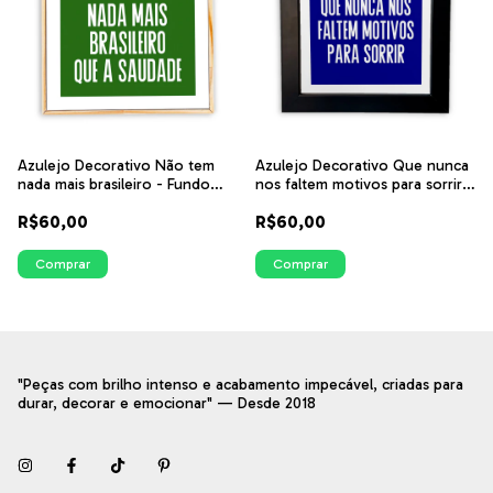
Azulejo Decorativo Não tem
Azulejo Decorativo Que nunca
nada mais brasileiro - Fundo
nos faltem motivos para sorrir -
Azul, Verde, Preto e Vermelho |
Fundo Azul, Verde, Preto e
R$60,00
R$60,00
ITsLEJO
Vermelho | ITsLEJO
Comprar
Comprar
"Peças com brilho intenso e acabamento impecável, criadas para
durar, decorar e emocionar" — Desde 2018