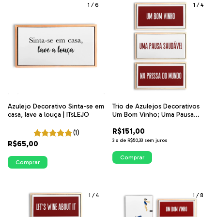
1
/
6
1
/
4
Azulejo Decorativo Sinta-se em
Trio de Azulejos Decorativos
casa, lave a louça | ITsLEJO
Um Bom Vinho; Uma Pausa
Saudável; Na Pressa do Mundo
R$151,00
(1)
3
x
de
R$50,33
sem juros
R$65,00
Comprar
Comprar
1
/
4
1
/
8