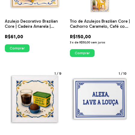
Azulejo Decorativo Brazilian
Trio de Azulejos Brazilian Core |
Core | Cadeira Amarela |
Cachorro Caramelo, Café com
Decoração Brasileira | ITsLEJO
Brigadeiro e Cadeira Amarela |
R$61,00
R$150,00
Decoração Brasileira | ITsLEJO
3
x
de
R$50,00
sem juros
Comprar
Comprar
1
/
9
1
/
10