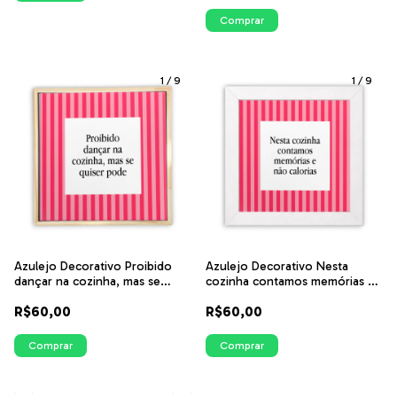
Comprar
1
/
9
1
/
9
Azulejo Decorativo Proibido
Azulejo Decorativo Nesta
dançar na cozinha, mas se
cozinha contamos memórias e
quiser pode - Listras Rosas |
não calorias - Listras Rosas |
R$60,00
R$60,00
ITsLEJO
ITsLEJO
Comprar
Comprar