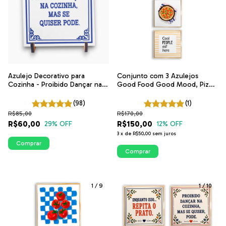
Conjunto com 3 Azulejos
Azulejo Decorativo para
Good Food Good Mood, Pizza
Cozinha - Proibido Dançar na
e Cool People | Coleção
Cozinha, Mas Se Quiser Pode |
Cozinha Ilustrada
Coleção Portugal
(1)
(98)
R$170,00
R$85,00
R$150,00
R$60,00
12
% OFF
29
% OFF
3
x
de
R$50,00
sem juros
Comprar
Comprar
1
/
9
1
/
10