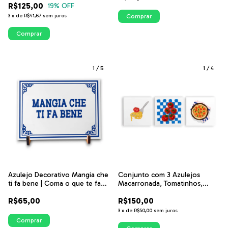
R$125,00
19
% OFF
3
x
de
R$41,67
sem juros
Comprar
Comprar
1
/
5
1
/
4
Azulejo Decorativo Mangia che
Conjunto com 3 Azulejos
ti fa bene | Coma o que te faz
Macarronada, Tomatinhos,
bem - Coleção Portugal
Pizza | Coleção Cozinha
R$65,00
R$150,00
Ilustrada
3
x
de
R$50,00
sem juros
Comprar