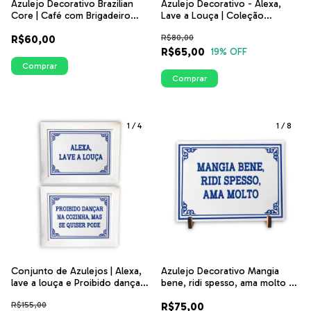
Azulejo Decorativo Brazilian
Azulejo Decorativo - Alexa,
Core | Café com Brigadeiro
Lave a Louça | Coleção
"Esse pote de sorvete tem
Portugal | ITsLEJO
R$60,00
R$80,00
feijão" | Decoração Brasileira |
ITsLEJO
R$65,00
19
% OFF
Comprar
Comprar
1
/
4
1
/
8
Conjunto de Azulejos | Alexa,
Azulejo Decorativo Mangia
lave a louça e Proibido dançar
bene, ridi spesso, ama molto -
na cozinha | Coleção Portugal
Coleção Portugal | ITsLEJO
R$155,00
R$75,00