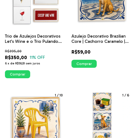
Trio de Azulejos Decorativos
Azulejo Decorativo Brazilian
Let's Wine e o Trio Pulando
Core | Cachorro Caramelo |
Pulando no Vinho
Decoração Brasileira | ITsLEJO
R$395,00
R$59,00
R$350,00
11
% OFF
6
x
de
R$58,33
sem juros
Comprar
Comprar
1
/
10
1
/
6