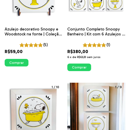
Azulejo decorativo Snoopy e
Conjunto Completo Snoopy
Woodstock na fonte | Coleção
Banheiro | Kit com 6 Azulejos |
Snoopy Banheiro
ITsLEJO
(5)
(1)
R$59,00
R$380,00
6
x
de
R$63,33
sem juros
Comprar
Comprar
1
/
10
1
/
9