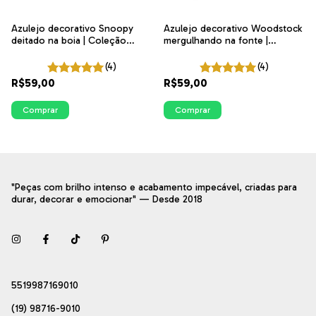
Azulejo decorativo Snoopy
Azulejo decorativo Woodstock
deitado na boia | Coleção
mergulhando na fonte |
Snoopy Banheiro
Coleção Snoopy Banheiro
(4)
(4)
R$59,00
R$59,00
Comprar
Comprar
"Peças com brilho intenso e acabamento impecável, criadas para
durar, decorar e emocionar" — Desde 2018
5519987169010
(19) 98716-9010