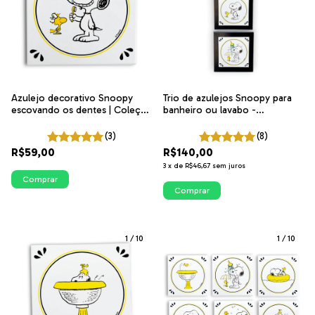
Azulejo decorativo Snoopy
Trio de azulejos Snoopy para
escovando os dentes | Coleção
banheiro ou lavabo -
Snoopy Banheiro
Decoração divertida
(3)
(8)
R$59,00
R$140,00
3
x
de
R$46,67
sem juros
Comprar
Comprar
1
/
10
1
/
10