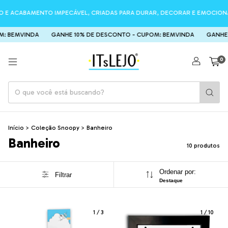
CABAMENTO IMPECÁVEL, CRIADAS PARA DURAR, DECORAR E EMOCIONAR! ❤️ (
MVINDA
GANHE 10% DE DESCONTO - CUPOM: BEMVINDA
GANHE 10% 
0
Início
>
Coleção Snoopy
>
Banheiro
Banheiro
10 produtos
Ordenar por:
Filtrar
Destaque
1
/
3
1
/
10