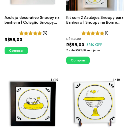
Azulejo decorativo Snoopy na
Kit com 2 Azulejos Snoopy para
banheira | Coleção Snoopy
Banheiro | Snoopy na Boia e
Banheiro
Woodstock pulando na fonte |
ITsLEJO
(6)
(1)
R$59,00
R$150,00
R$99,00
34
% OFF
Comprar
2
x
de
R$49,50
sem juros
Comprar
1
/
10
1
/
10