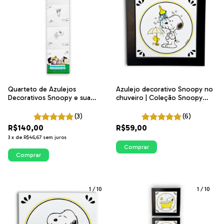
Azulejo decorativo Snoopy no
Quarteto de Azulejos
chuveiro | Coleção Snoopy
Decorativos Snoopy e sua
Banheiro
Turma | Coleção Snoopy
Banheiro
(6)
(3)
R$59,00
R$140,00
3
x
de
R$46,67
sem juros
Comprar
Comprar
1
/
10
1
/
10