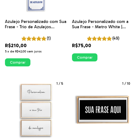
Azulejo Personalizado com Sua
Azulejo Personalizado com a
Frase - Trio de Azulejos
Sua Frase - Metro White |
Coleção Portugal
ITsLEJO
(1)
(49)
R$210,00
R$75,00
5
x
de
R$42,00
sem juros
Comprar
Comprar
1
/
5
1
/
10