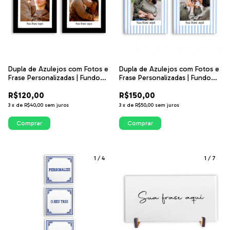
Dupla de Azulejos com Fotos e
Dupla de Azulejos com Fotos e
Frase Personalizadas | Fundo
Frase Personalizadas | Fundo
com Arco | ITsLEJO
Listrado Azul Claro | ITsLEJO
R$120,00
R$150,00
3
x
de
R$40,00
sem juros
3
x
de
R$50,00
sem juros
Comprar
Comprar
1
/
4
1
/
7