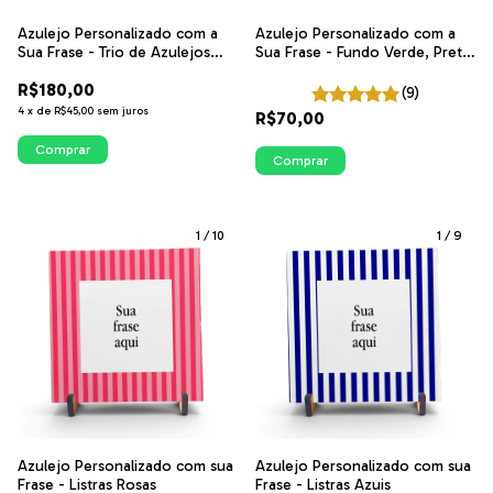
Azulejo Personalizado com a
Azulejo Personalizado com a
Sua Frase - Trio de Azulejos
Sua Frase - Fundo Verde, Preto
com Fundo Branco | ITsLEJO
ou Azul | ITsLEJO
R$180,00
(9)
4
x
de
R$45,00
sem juros
R$70,00
Comprar
Comprar
1
/
10
1
/
9
Azulejo Personalizado com sua
Azulejo Personalizado com sua
Frase - Listras Rosas
Frase - Listras Azuis