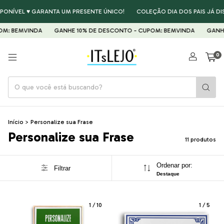
PONÍVEL ♥ GARANTA UM PRESENTE ÚNICO!
COLEÇÃO DIA DOS PAIS JÁ DIS
M: BEMVINDA
GANHE 10% DE DESCONTO - CUPOM: BEMVINDA
GANHE 
0
Início
>
Personalize sua Frase
Personalize sua Frase
11 produtos
Ordenar por:
Filtrar
Destaque
1
/
10
1
/
5