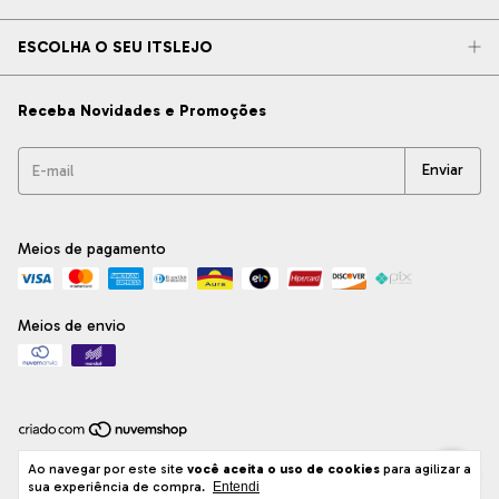
ESCOLHA O SEU ITSLEJO
Receba Novidades e Promoções
Meios de pagamento
Meios de envio
Copyright ITsLEJO Azulejos Decorativos Ltda - 33012404000154 - 2026.
Ao navegar por este site
você aceita o uso de cookies
para agilizar a
Todos os direitos reservados.
sua experiência de compra.
Entendi