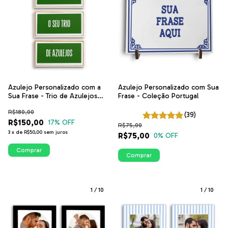
Azulejo Personalizado com a
Azulejo Personalizado com Sua
Sua Frase - Trio de Azulejos
Frase - Coleção Portugal
com Fundo Colorido | ITsLEJO
R$180,00
(39)
R$150,00
17
% OFF
R$75,00
3
x
de
R$50,00
sem juros
R$75,00
0
% OFF
Comprar
Comprar
1
/
10
1
/
10