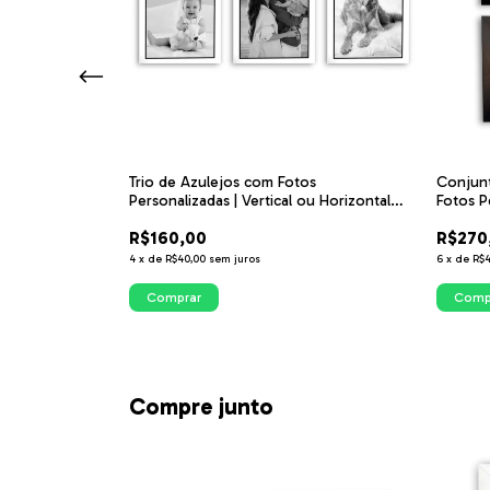
Trio de Azulejos com Fotos
Conjunt
l | Azulejo
Personalizadas | Vertical ou Horizontal
Fotos P
com Borda Preta | ITsLEJO
Listrad
R$160,00
R$270
(3)
4
x
de
R$40,00
sem juros
6
x
de
R$4
Comprar
Comp
Compre junto