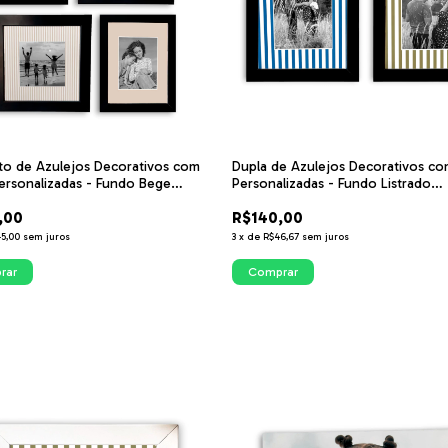
o de Azulejos Decorativos com
Dupla de Azulejos Decorativos co
ersonalizadas - Fundo Bege
Personalizadas - Fundo Listrado
o
Verde/Azul e Branco
,00
R$140,00
5,00
sem juros
3
x
de
R$46,67
sem juros
rar
Comprar