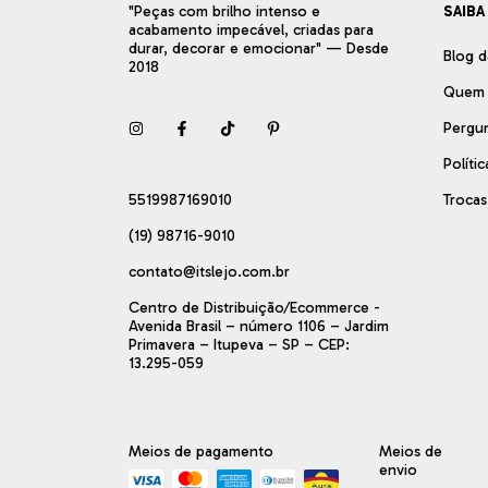
"Peças com brilho intenso e
SAIBA
acabamento impecável, criadas para
durar, decorar e emocionar" — Desde
Blog d
2018
Quem
Pergu
Políti
5519987169010
Troca
(19) 98716-9010
contato@itslejo.com.br
Centro de Distribuição/Ecommerce -
Avenida Brasil – número 1106 – Jardim
Primavera – Itupeva – SP – CEP:
13.295-059
Meios de pagamento
Meios de
envio