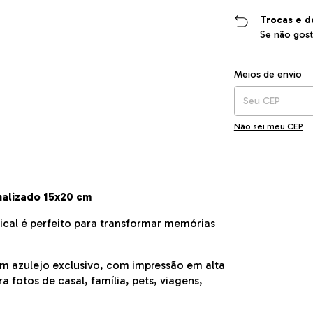
Trocas e d
Se não gost
Entregas para o CEP
Meios de envio
Não sei meu CEP
onalizado 15x20 cm
ical é perfeito para transformar memórias
um azulejo exclusivo, com impressão em alta
 fotos de casal, família, pets, viagens,