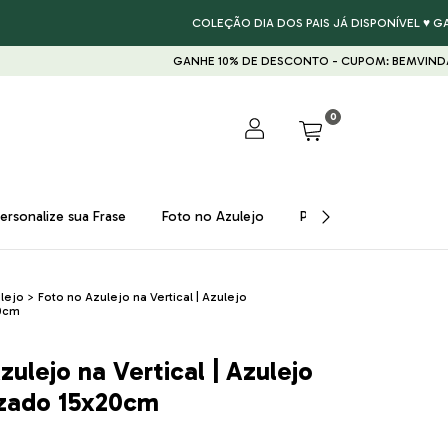
COLEÇÃO DIA DOS PAIS JÁ DISPONÍVEL ♥ GARANTA U
GANHE 10% DE DESCONTO - CUPOM: BEMVINDA
GANHE
0
ersonalize sua Frase
Foto no Azulejo
Presentes ♥
Prom
lejo
>
Foto no Azulejo na Vertical | Azulejo
20cm
zulejo na Vertical | Azulejo
izado 15x20cm