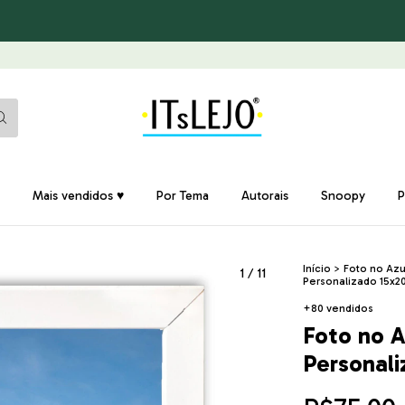
Mais vendidos ♥
Por Tema
Autorais
Snoopy
P
Início
>
Foto no Azu
1
/
11
Personalizado 15x
+80 vendidos
Foto no A
Personal