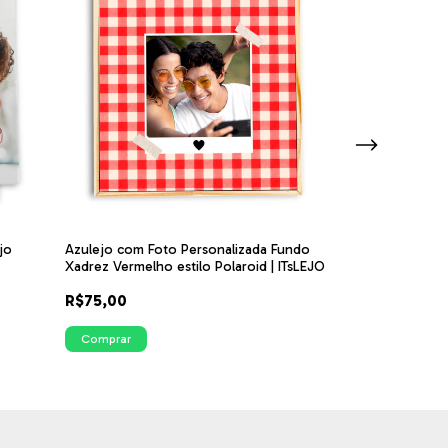
jo
Azulejo com Foto Personalizada Fundo
Azulejo Decorat
Xadrez Vermelho estilo Polaroid | ITsLEJO
Personalizada -
Laço
R$75,00
R$75,00
Comprar
Comprar