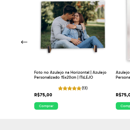
Foto
Foto no Azulejo na Horizontal | Azulejo
Azulejo
adriculado
Personalizado 15x20cm | ITsLEJO
Persona
Branco
(13)
R$75,00
R$75,
Comprar
Comp