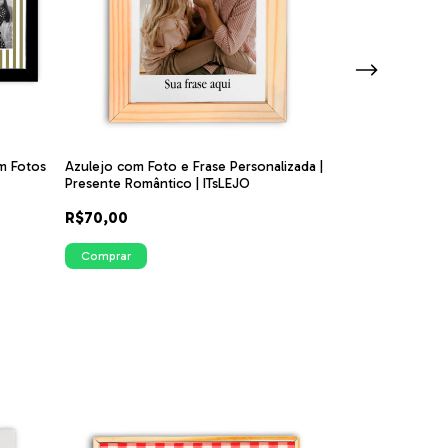
Dupla de Azulej
m Fotos
Azulejo com Foto e Frase Personalizada |
Personalizadas |
Presente Romântico | ITsLEJO
| ITsLEJO
R$150,00
R$70,00
3
x
de
R$50,00
sem ju
Comprar
Comprar