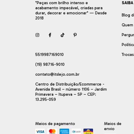
"Peças com brilho intenso e
SAIBA
acabamento impecável, criadas para
durar, decorar e emocionar" — Desde
Blog d
2018
Quem
Pergu
Políti
5519987169010
Troca
(19) 98716-9010
contato@itslejo.com.br
Centro de Distribuição/Ecommerce -
Avenida Brasil – número 1106 – Jardim
Primavera – Itupeva – SP – CEP:
13.295-059
Meios de pagamento
Meios de
envio