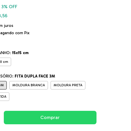
3
% OFF
3,56
m juros
agando com Pix
ANHO:
15x15 cm
20 cm
SSÓRIO:
FITA DUPLA FACE 3M
3M
MOLDURA BRANCA
MOLDURA PRETA
IDA