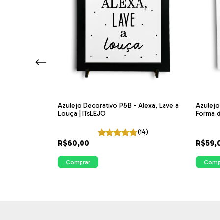
var, Secar,
Azulejo Decorativo P&B - Alexa, Lave a
Azulejo
 Lavanderia P&B
Louça | ITsLEJO
Forma d
(4)
(14)
R$60,00
R$59,
Comprar
Comp