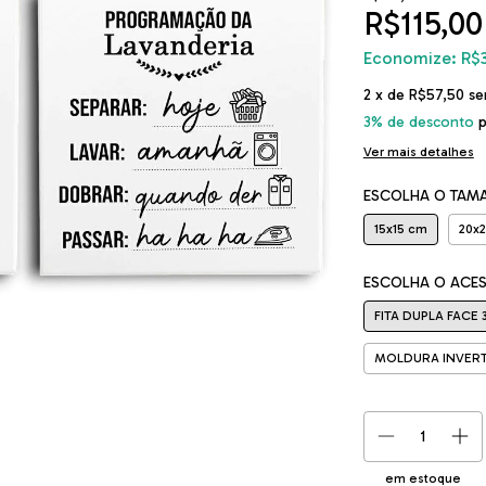
R$115,00
Economize:
R$
2
x de
R$57,50
se
3% de desconto
p
Ver mais detalhes
ESCOLHA O TAM
15x15 cm
20x
ESCOLHA O ACE
FITA DUPLA FACE 
MOLDURA INVERT
em estoque