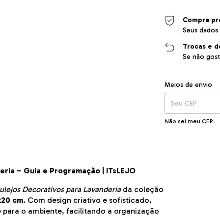
Compra pr
Seus dados 
Trocas e d
Se não gost
Entregas para o CEP
Meios de envio
Não sei meu CEP
eria – Guia e Programação | ITsLEJO
ulejos Decorativos para Lavanderia
da coleção
x20 cm
. Com design criativo e sofisticado,
e para o ambiente, facilitando a organização