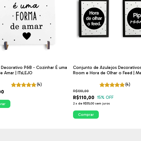
 Decorativo P&B - Cozinhar É uma
Conjunto de Azulejos Decorativos
e Amar | ITsLEJO
Room e Hora de Olhar o Feed | M
Banheiro P&B | ITsLEJO
(4)
(4)
00
R$130,00
R$110,00
15
% OFF
rar
2
x
de
R$55,00
sem juros
Comprar