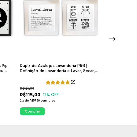
 Pipi
Dupla de Azulejos Lavanderia P&B |
Azulejo Alexa, 
eu
Definição de Lavanderia e Lavar, Secar,
Lavanderia P&B
Dobrar, Repetir
(2)
R$131,00
R$65,00
R$115,00
12
% OFF
2
x
de
R$57,50
sem juros
Comprar
Comprar