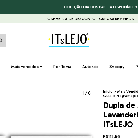
COLEÇÃO DIA DOS PAIS JÁ DISPONÍVEL ♥ GA
GANHE 10% DE DESCONTO - CUPOM: BEMVINDA
GA
Mais vendidos ♥
Por Tema
Autorais
Snoopy
P
Início
>
Mais Vendi
1
/
6
Guia e Programação
Dupla de 
Lavanderi
ITsLEJO
R$118,56