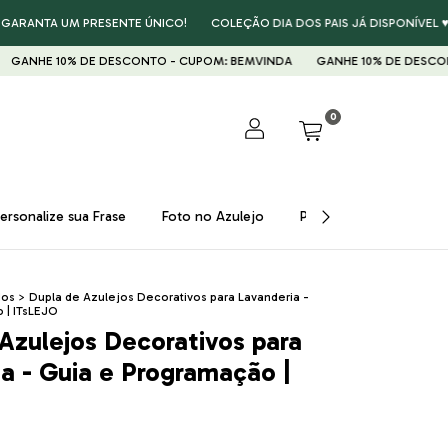
RANTA UM PRESENTE ÚNICO!
COLEÇÃO DIA DOS PAIS JÁ DISPONÍVEL ♥ GA
NHE 10% DE DESCONTO - CUPOM: BEMVINDA
GANHE 10% DE DESCONTO 
0
ersonalize sua Frase
Foto no Azulejo
Presentes ♥
Prom
dos
>
Dupla de Azulejos Decorativos para Lavanderia -
 | ITsLEJO
Azulejos Decorativos para
a - Guia e Programação |