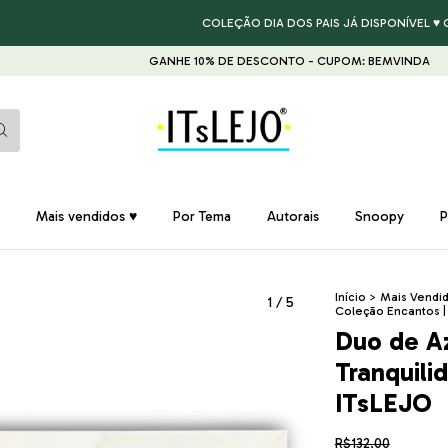
COLEÇÃO DIA DOS PAIS JÁ DISPONÍVEL ♥ GARANTA
GANHE 10% DE DESCONTO - CUPOM: BEMVINDA
GANHE 10
Mais vendidos ♥
Por Tema
Autorais
Snoopy
P
Início
>
Mais Vendi
1
/
5
Coleção Encantos |
Duo de Az
Tranquili
ITsLEJO
R$132,00