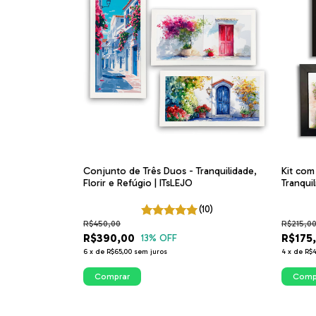
Conjunto de Três Duos - Tranquilidade,
Kit com
Florir e Refúgio | ITsLEJO
Tranqui
Coleçã
(10)
R$450,00
R$215,0
R$390,00
R$175
13
% OFF
6
x
de
R$65,00
sem juros
4
x
de
R$4
Comprar
Comp