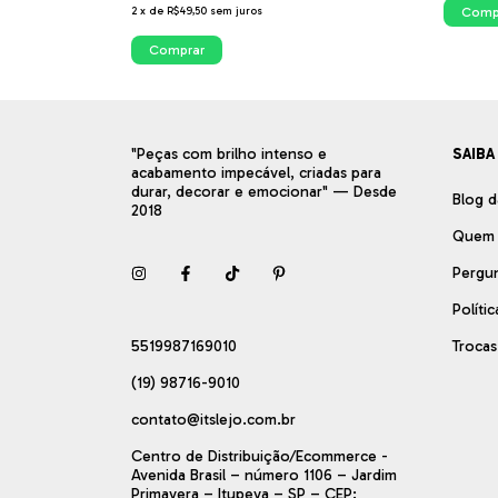
2
x
de
R$49,50
sem juros
Comp
Comprar
"Peças com brilho intenso e
SAIBA
acabamento impecável, criadas para
durar, decorar e emocionar" — Desde
Blog d
2018
Quem
Pergu
Políti
5519987169010
Troca
(19) 98716-9010
contato@itslejo.com.br
Centro de Distribuição/Ecommerce -
Avenida Brasil – número 1106 – Jardim
Primavera – Itupeva – SP – CEP: