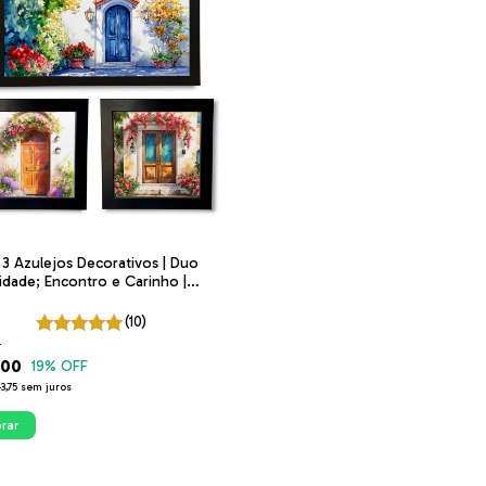
 3 Azulejos Decorativos | Duo
lidade; Encontro e Carinho |
o Encantos
(10)
0
,00
19
% OFF
3,75
sem juros
rar