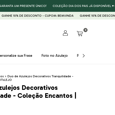
 UM PRESENTE ÚNICO!
COLEÇÃO DIA DOS PAIS JÁ DISPONÍVEL ♥ GARANTA
% DE DESCONTO - CUPOM: BEMVINDA
GANHE 10% DE DESCONTO - CUP
0
ersonalize sua Frase
Foto no Azulejo
Presentes ♥
Prom
dos
>
Duo de Azulejos Decorativos Tranquilidade -
 ITsLEJO
ulejos Decorativos
dade - Coleção Encantos |