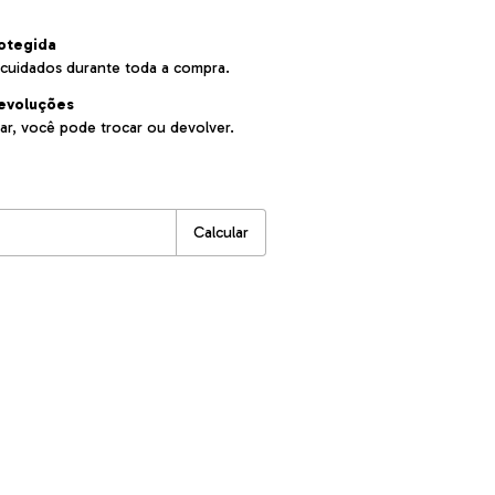
otegida
cuidados durante toda a compra.
evoluções
ar, você pode trocar ou devolver.
:
Alterar CEP
Calcular