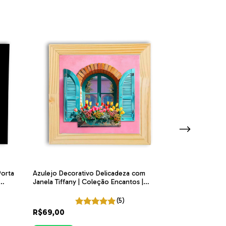
Porta
Azulejo Decorativo Delicadeza com
Azulejo Decora
Janela Tiffany | Coleção Encantos |
Rosa | Coleção 
ITsLEJO
(5)
R$69,00
R$65,00