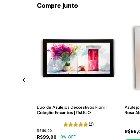
Compre junto
junto de Três
Duo de Azulejos Decorativos Florir |
Azulejo
licidade |
Coleção Encantos | ITsLEJO
Rosa Ab
(6)
(2)
R$110,00
R$65,
R$99,00
10
% OFF