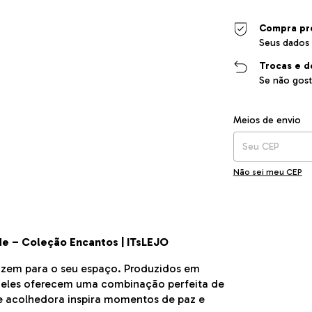
Compra pr
Seus dados 
Trocas e d
Se não gost
Entregas para o CEP
Meios de envio
Não sei meu CEP
de – Coleção Encantos | ITsLEJO
razem para o seu espaço. Produzidos em
 eles oferecem uma combinação perfeita de
e acolhedora inspira momentos de paz e