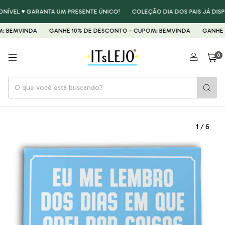
L ♥ GARANTA UM PRESENTE ÚNICO!
COLEÇÃO DIA DOS PAIS JÁ DISPONÍVE
VINDA
GANHE 10% DE DESCONTO - CUPOM: BEMVINDA
GANHE 10% D
0
1
/
6