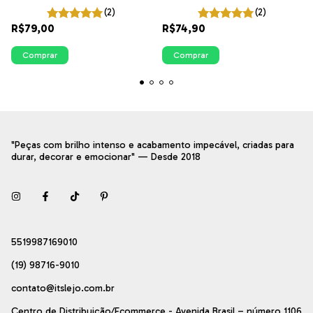
(2)
(2)
R$79,00
R$74,90
Comprar
Comprar
"Peças com brilho intenso e acabamento impecável, criadas para
durar, decorar e emocionar" — Desde 2018
5519987169010
(19) 98716-9010
contato@itslejo.com.br
Centro de Distribuição/Ecommerce - Avenida Brasil – número 1106