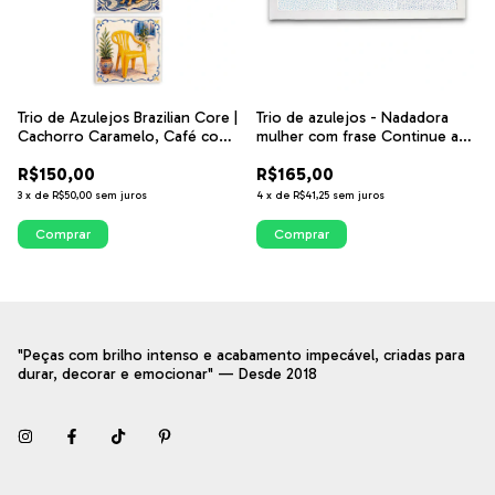
Trio de Azulejos Brazilian Core |
Trio de azulejos - Nadadora
Cachorro Caramelo, Café com
mulher com frase Continue a
Brigadeiro e Cadeira Amarela |
nadar na Horizontal | Arte
R$150,00
R$165,00
Decoração Brasileira | ITsLEJO
exclusiva ITsLEJO
3
x
de
R$50,00
sem juros
4
x
de
R$41,25
sem juros
Comprar
Comprar
"Peças com brilho intenso e acabamento impecável, criadas para
durar, decorar e emocionar" — Desde 2018