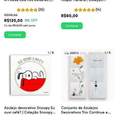
Coleção Poesia na Janela |
Snoopy Lavanderia
ITsLEJO
(26)
(14)
R$130,00
R$60,00
R$120,00
8
% OFF
3
x
de
R$40,00
sem juros
Comprar
Comprar
1
/
8
1
/
5
GRÁTIS
Azulejo decorativo Snoopy Eu
Conjunto de Azulejos
ouvi café? | Coleção Snoopy
Decorativos Trio Continue a
Cantinho do Café
Nadar e Entre a Flor e a Raiz |