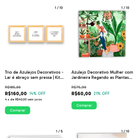
1
/
10
1
/
10
Trio de Azulejos Decorativos -
Azulejo Decorativo Mulher com
Lar é abraço sem pressa | Kit
Jardineira Regando as Plantas |
Frases Para Lar Acolhedor
ITsLEJO
R$185,00
R$75,90
R$160,00
R$60,00
14
% OFF
21
% OFF
4
x
de
R$40,00
sem juros
Comprar
Comprar
1
/
5
1
/
10