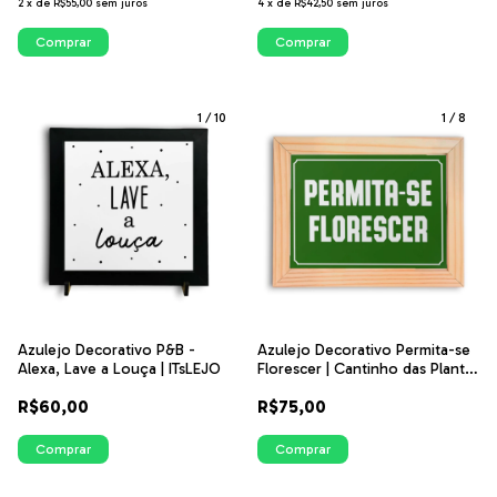
2
x
de
R$55,00
sem juros
4
x
de
R$42,50
sem juros
Comprar
Comprar
1
/
10
1
/
8
Azulejo Decorativo P&B -
Azulejo Decorativo Permita-se
Alexa, Lave a Louça | ITsLEJO
Florescer | Cantinho das Plantas
| ITsLEJO
R$60,00
R$75,00
Comprar
Comprar