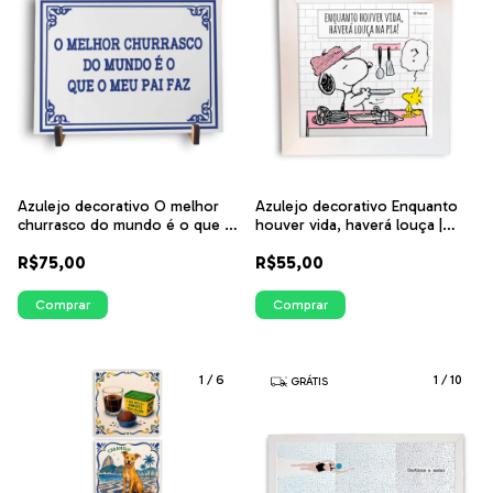
Azulejo decorativo O melhor
Azulejo decorativo Enquanto
churrasco do mundo é o que o
houver vida, haverá louça |
meu pai faz | Coleção Portugal
Coleção Snoopy Cozinha
R$75,00
R$55,00
Comprar
Comprar
1
/
6
1
/
10
GRÁTIS