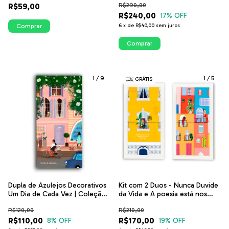
R$59,00
R$290,00
ITsLEJO
R$240,00
17
% OFF
Comprar
6
x
de
R$40,00
sem juros
Comprar
1
/
9
1
/
5
GRÁTIS
Dupla de Azulejos Decorativos
Kit com 2 Duos - Nunca Duvide
Um Dia de Cada Vez | Coleção
da Vida e A poesia está nos
Poesia na Janela | ITsLEJO
Detalhes | ITsLEJO
R$120,00
R$210,00
R$110,00
R$170,00
8
% OFF
19
% OFF