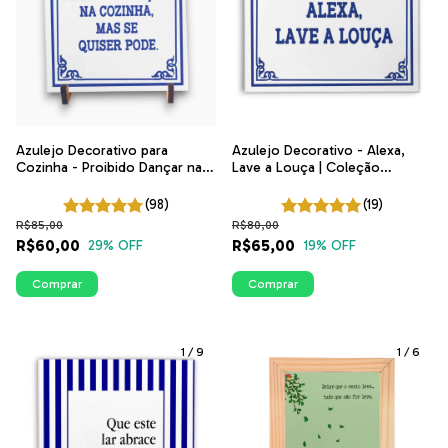
Azulejo Decorativo para
Azulejo Decorativo - Alexa,
Cozinha - Proibido Dançar na
Lave a Louça | Coleção
Cozinha, Mas Se Quiser Pode |
Portugal | ITsLEJO
Coleção Portugal
(98)
(19)
R$85,00
R$80,00
R$60,00
R$65,00
29
% OFF
19
% OFF
Comprar
Comprar
1
/
9
1
/
6