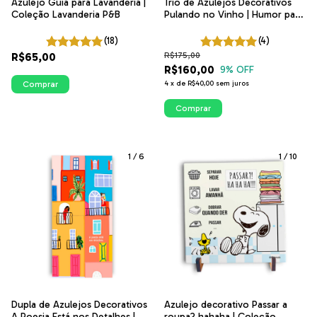
Azulejo Guia para Lavanderia |
Trio de Azulejos Decorativos
Coleção Lavanderia P&B
Pulando no Vinho | Humor para
Cozinha | ITsLEJO
(18)
(4)
R$65,00
R$175,00
R$160,00
9
% OFF
Comprar
4
x
de
R$40,00
sem juros
Comprar
1
/
6
1
/
10
Dupla de Azulejos Decorativos
Azulejo decorativo Passar a
A Poesia Está nos Detalhes |
roupa? hahaha | Coleção