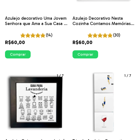
Azulejo decorativo Uma Jovem
Azulejo Decorativo Nesta
Senhora que Ama a Sua Casa -
Cozinha Contamos Memórias e
P&B | ITsLEJO
Não Calorias | Coleção
Portugal
(14)
(30)
R$60,00
R$60,00
Comprar
Comprar
1
/
7
1
/
7