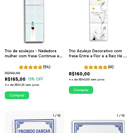
Trio de azulejos - Nadadora
Trio Azulejo Decorativo com
mulher com frase Continue a
frase Entre a Flor e a Raiz Há o
nadar | Arte exclusiva ITsLEJO
Tempo | ITsLEJO
(94)
(41)
R$190,00
R$160,00
R$165,00
13
% OFF
4
x
de
R$40,00
sem juros
4
x
de
R$41,25
sem juros
Comprar
Comprar
1
/
10
1
/
10