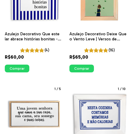
Azulejo Decorativo Que este
Azulejo Decorativo Deixe Que
lar abrace histórias bonitas -
o Vento Leve | Versos de
Listras Azuis | ITsLEJO
Beleza | ITsLEJO
(4)
(16)
R$60,00
R$65,00
Comprar
Comprar
1
/
5
1
/
10