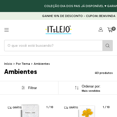
COLEÇÃO DIA DOS PAIS JÁ DISPONÍVEL ♥ GARANTA
GANHE 10% DE DESCONTO - CUPOM: BEMVINDA
G
0
Início
>
Por Tema
>
Ambientes
Ambientes
413 produtos
Ordenar por:
Filtrar
Mais vendidos
1
/
10
1
/
10
GRÁTIS
GRÁTIS