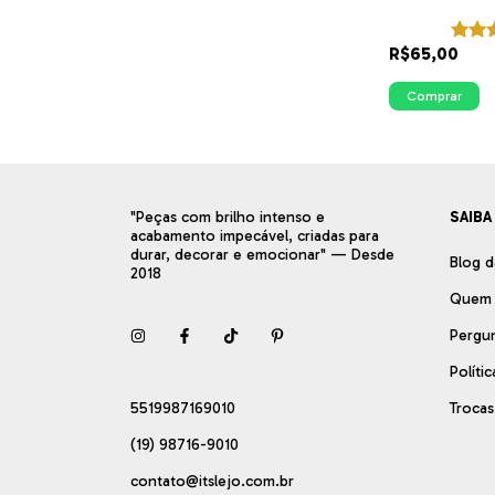
das Plantas | I
R$65,00
Comprar
"Peças com brilho intenso e
SAIBA
acabamento impecável, criadas para
durar, decorar e emocionar" — Desde
Blog d
2018
Quem
Pergu
Políti
5519987169010
Troca
(19) 98716-9010
contato@itslejo.com.br