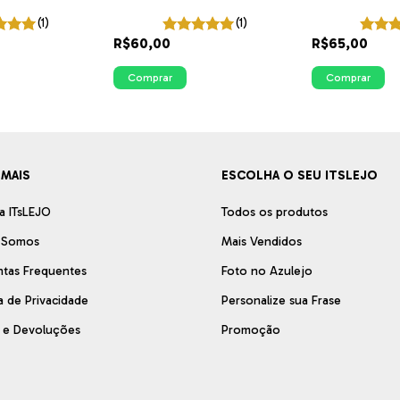
TsLEJO
Cantinho das Plantas | ITsLEJO
ITsLEJO
(1)
(1)
R$60,00
R$65,00
Comprar
Comprar
 MAIS
ESCOLHA O SEU ITSLEJO
a ITsLEJO
Todos os produtos
 Somos
Mais Vendidos
ntas Frequentes
Foto no Azulejo
ca de Privacidade
Personalize sua Frase
s e Devoluções
Promoção