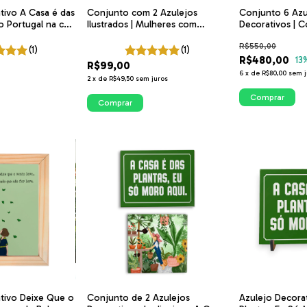
tivo A Casa é das
Conjunto com 2 Azulejos
Conjunto 6 Azu
o Portugal na cor
Ilustrados | Mulheres com
Decorativos | C
Plantas - ITsLEJO
Janela, Mulher 
R$550,00
Frases | ITsLEJO
(1)
(1)
R$480,00
13
R$99,00
6
x
de
R$80,00
sem j
2
x
de
R$49,50
sem juros
Comprar
tivo Deixe Que o
Conjunto de 2 Azulejos
Azulejo Decora