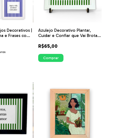
jos Decorativos |
Azulejo Decorativo Plantar,
a e Frases com
Cuidar e Confiar que Vai Brotar
zul | ITsLEJO
- Listras Verdes | ITsLEJO
R$65,00
uros
Comprar