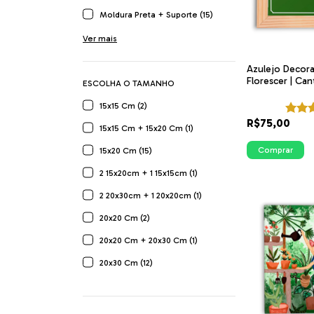
Moldura Preta + Suporte (15)
Ver mais
Azulejo Decora
Florescer | Can
ESCOLHA O TAMANHO
| ITsLEJO
15x15 Cm (2)
R$75,00
15x15 Cm + 15x20 Cm (1)
Comprar
15x20 Cm (15)
2 15x20cm + 1 15x15cm (1)
2 20x30cm + 1 20x20cm (1)
20x20 Cm (2)
20x20 Cm + 20x30 Cm (1)
20x30 Cm (12)