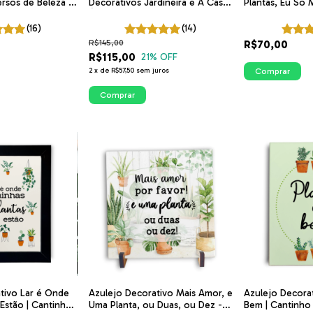
rsos de Beleza |
Decorativos Jardineira e A Casa
Plantas, Eu Só 
É Das Plantas | Cantinho das
Cantinho das Pl
Plantas | ITsLEJO
(16)
(14)
R$145,00
R$70,00
R$115,00
21
% OFF
2
x
de
R$57,50
sem juros
Comprar
Comprar
tivo Lar é Onde
Azulejo Decorativo Mais Amor, e
Azulejo Decorat
 Estão | Cantinho
Uma Planta, ou Duas, ou Dez -
Bem | Cantinho 