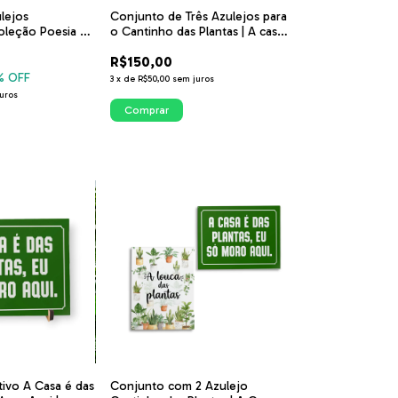
lejos
Conjunto de Três Azulejos para
oleção Poesia na
o Cantinho das Plantas | A casa
com Plantas e
é das Plantas; Que o vento leve;
R$150,00
A mulher Regando
% OFF
3
x
de
R$50,00
sem juros
uros
Comprar
tivo A Casa é das
Conjunto com 2 Azulejo