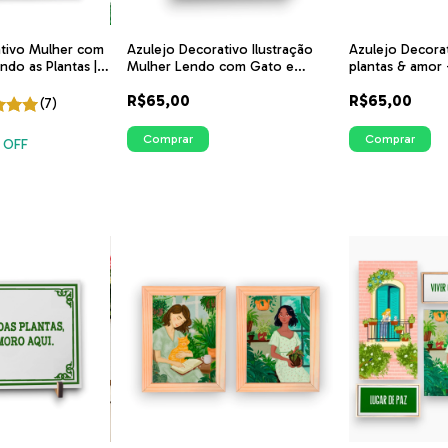
ativo Mulher com
Azulejo Decorativo Ilustração
Azulejo Decorat
ndo as Plantas |
Mulher Lendo com Gato e
plantas & amor -
Plantas ao Redor | ITsLEJO
ITsLEJO
R$65,00
R$65,00
(7)
Comprar
Comprar
 OFF