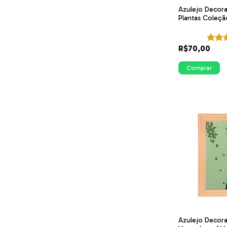
Azulejo Decora
Plantas Coleçã
Verde | ITsLEJO
R$70,00
Comprar
Azulejo Decora