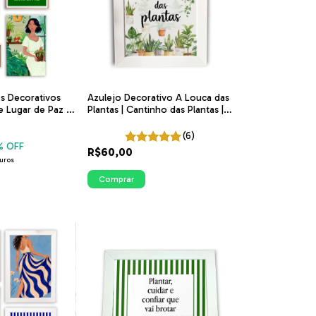
os Decorativos
Azulejo Decorativo A Louca das
 Lugar de Paz |
Plantas | Cantinho das Plantas |
Plantas | ITsLEJO
ITsLEJO
(6)
% OFF
R$60,00
uros
Comprar