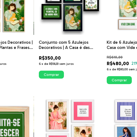
jos Decorativos |
Kit de 6 Azulej
Conjunto com 5 Azulejos
lantas e Frases
Casa com Vida e
Decorativos | A Casa é das
rado Verde |
Decoração com 
Plantas - ITsLEJO
R$610,00
R$350,00
R$480,00
21
juros
6
x
de
R$58,33
sem juros
6
x
de
R$80,00
sem j
Comprar