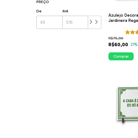
PREÇO
De
Até
Azulejo Decor
Jardineira Rega
ITsLEJO
R$75,90
R$60,00
21
%
Comprar