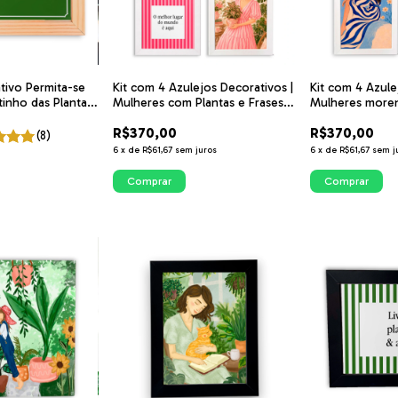
Kit com 4 Azulejos Decorativos |
Kit com 4 Azule
tivo Permita-se
Mulheres com Plantas e Frases
Mulheres moren
tinho das Plantas
com fundo listrado Rosa |
fundo listrado A
R$370,00
R$370,00
ITsLEJO
(8)
6
x
de
R$61,67
sem juros
6
x
de
R$61,67
sem j
Comprar
Comprar