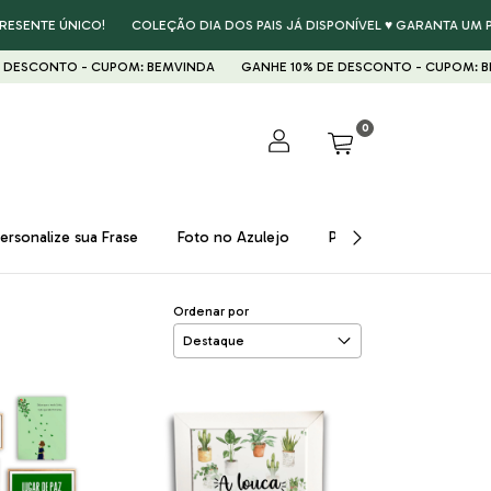
E ÚNICO!
COLEÇÃO DIA DOS PAIS JÁ DISPONÍVEL ♥ GARANTA UM PRESENT
NTO - CUPOM: BEMVINDA
GANHE 10% DE DESCONTO - CUPOM: BEMVIND
0
ersonalize sua Frase
Foto no Azulejo
Presentes ♥
Prom
Ordenar por