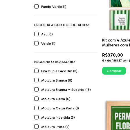
Fundo Verde (1)
ESCOLHA A COR DOS DETALHES:
Azul (1)
Kit com 4 Azule
Verde (1)
Mulheres com P
com fundo list
R$370,00
ITsLEJO
6
x
de
R$61,67
sem 
ESCOLHA O ACESSÓRIO
Comprar
Fita Dupla Face 3m (8)
Moldura Branca (8)
Moldura Branca + Suporte (15)
Moldura Caixa (6)
Moldura Caixa Preta (1)
Moldura Invertida (3)
Moldura Preta (7)