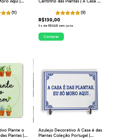
Moro Aqui |
Cantinho das Plantas | A Casa é
antas | ITsLEJO
das Plantas + A Louca das
Plantas
(11)
(9)
R$130,00
3
x
de
R$43,33
sem juros
Comprar
ivo Plante o
Azulejo Decorativo A Casa é das
das Plantas |
Plantas Coleção Portugal |