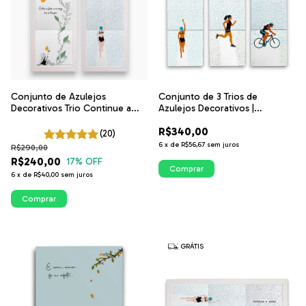
Conjunto de Azulejos
Conjunto de 3 Trios de
Decorativos Trio Continue a
Azulejos Decorativos |
Nadar e Entre a Flor e a Raiz |
Nadadora, Corredora e Ciclista
R$340,00
ITsLEJO
na Vertical | ITsLEJO
(20)
6
x
de
R$56,67
sem juros
R$290,00
R$240,00
17
% OFF
Comprar
6
x
de
R$40,00
sem juros
Comprar
GRÁTIS