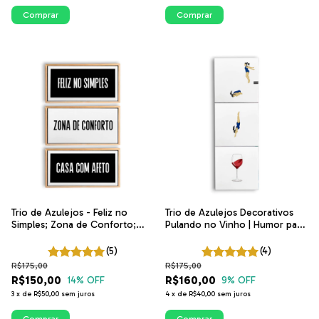
Comprar
Comprar
Trio de Azulejos - Feliz no
Trio de Azulejos Decorativos
Simples; Zona de Conforto;
Pulando no Vinho | Humor para
Casa com Afeto | ITsLEJO
Cozinha | ITsLEJO
(5)
(4)
R$175,00
R$175,00
R$150,00
R$160,00
14
% OFF
9
% OFF
3
x
de
R$50,00
sem juros
4
x
de
R$40,00
sem juros