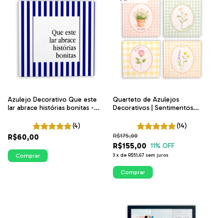
Azulejo Decorativo Que este
Quarteto de Azulejos
lar abrace histórias bonitas -
Decorativos | Sentimentos
Listras Azuis | ITsLEJO
Floral Delicado | ITsLEJO
(4)
(14)
R$60,00
R$175,00
R$155,00
11
% OFF
Comprar
3
x
de
R$51,67
sem juros
Comprar