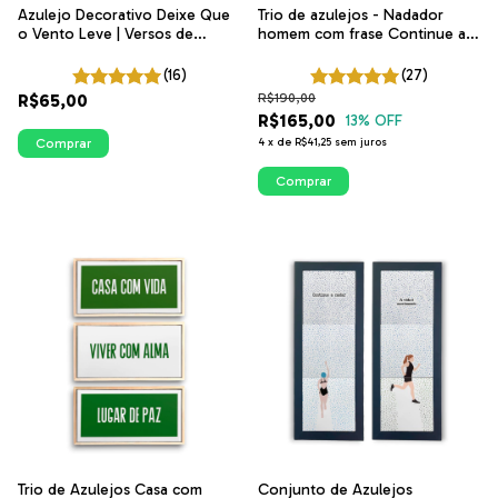
Azulejo Decorativo Deixe Que
Trio de azulejos - Nadador
o Vento Leve | Versos de
homem com frase Continue a
Beleza | ITsLEJO
nadar | Arte exclusiva ITsLEJO
(16)
(27)
R$65,00
R$190,00
R$165,00
13
% OFF
Comprar
4
x
de
R$41,25
sem juros
Comprar
Trio de Azulejos Casa com
Conjunto de Azulejos