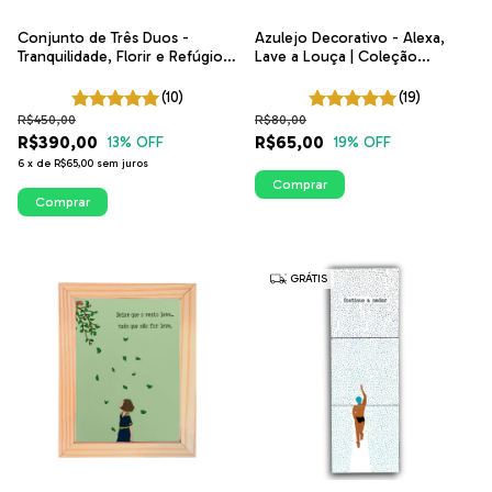
Conjunto de Três Duos -
Azulejo Decorativo - Alexa,
Tranquilidade, Florir e Refúgio |
Lave a Louça | Coleção
ITsLEJO
Portugal | ITsLEJO
(10)
(19)
R$450,00
R$80,00
R$390,00
R$65,00
13
% OFF
19
% OFF
6
x
de
R$65,00
sem juros
Comprar
Comprar
GRÁTIS