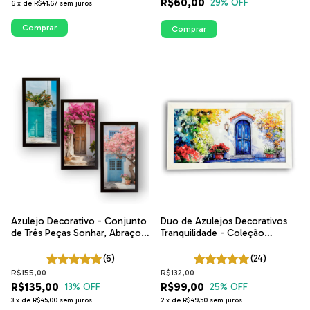
R$60,00
29
% OFF
6
x
de
R$41,67
sem juros
Comprar
Comprar
Azulejo Decorativo - Conjunto
Duo de Azulejos Decorativos
de Três Peças Sonhar, Abraço e
Tranquilidade - Coleção
Felicidade | ITsLEJO
Encantos | ITsLEJO
(6)
(24)
R$155,00
R$132,00
R$135,00
R$99,00
13
% OFF
25
% OFF
3
x
de
R$45,00
sem juros
2
x
de
R$49,50
sem juros