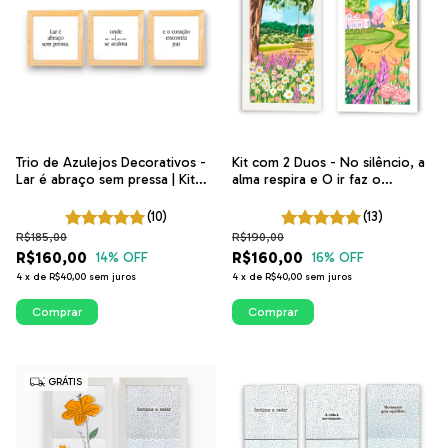
Trio de Azulejos Decorativos -
Kit com 2 Duos - No silêncio, a
Lar é abraço sem pressa | Kit
alma respira e O ir faz o
Frases Para Lar Acolhedor
caminho | ITsLEJO
(10)
(13)
R$185,00
R$190,00
R$160,00
R$160,00
14
% OFF
16
% OFF
4
x
de
R$40,00
sem juros
4
x
de
R$40,00
sem juros
Comprar
Comprar
GRÁTIS