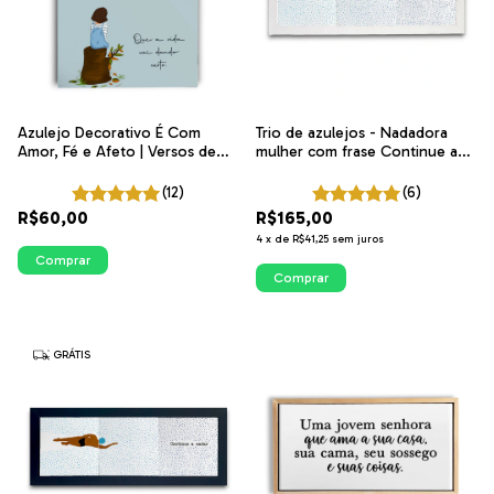
Azulejo Decorativo É Com
Trio de azulejos - Nadadora
Amor, Fé e Afeto | Versos de
mulher com frase Continue a
Beleza | ITsLEJO
nadar na Horizontal | Arte
exclusiva ITsLEJO
(12)
(6)
R$60,00
R$165,00
4
x
de
R$41,25
sem juros
Comprar
Comprar
GRÁTIS