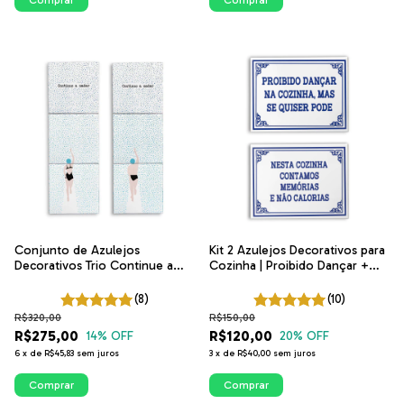
Comprar
Comprar
Conjunto de Azulejos
Kit 2 Azulejos Decorativos para
Decorativos Trio Continue a
Cozinha | Proibido Dançar +
Nadar Homem e Mulher |
Nesta Cozinha Contamos |
ITsLEJO
Coleção Portugal
(8)
(10)
R$320,00
R$150,00
R$275,00
R$120,00
14
% OFF
20
% OFF
6
x
de
R$45,83
sem juros
3
x
de
R$40,00
sem juros
Comprar
Comprar