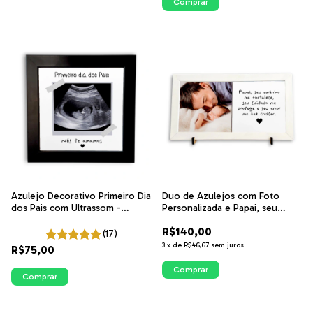
Azulejo Decorativo Primeiro Dia
Duo de Azulejos com Foto
dos Pais com Ultrassom -
Personalizada e Papai, seu
Presente para Pais de Primeira
carinho me fortalece | ITsLEJO
R$140,00
Viagem
(17)
3
x
de
R$46,67
sem juros
R$75,00
Comprar
Comprar