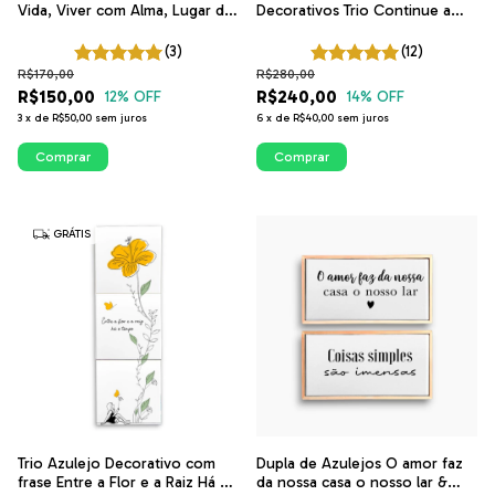
Vida, Viver com Alma, Lugar de
Decorativos Trio Continue a
Paz da ITsLEJO
Nadar Mulher e A vida é
Movimento Corredora | ITsLEJO
(3)
(12)
R$170,00
R$280,00
R$150,00
R$240,00
12
% OFF
14
% OFF
3
x
de
R$50,00
sem juros
6
x
de
R$40,00
sem juros
Comprar
Comprar
GRÁTIS
Trio Azulejo Decorativo com
Dupla de Azulejos O amor faz
frase Entre a Flor e a Raiz Há o
da nossa casa o nosso lar &