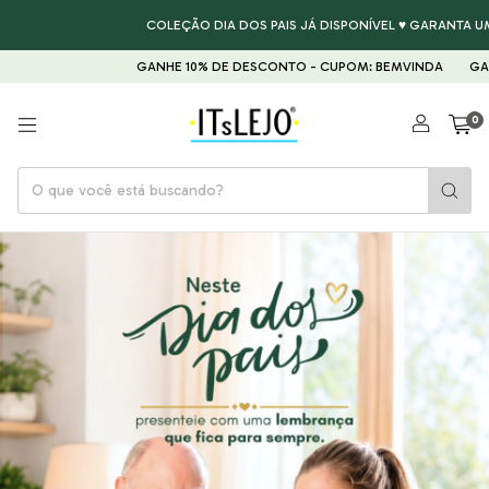
COLEÇÃO DIA DOS PAIS JÁ DISPONÍVEL ♥ GARANTA UM PRESENT
GANHE 10% DE DESCONTO - CUPOM: BEMVINDA
GANHE 10% D
0