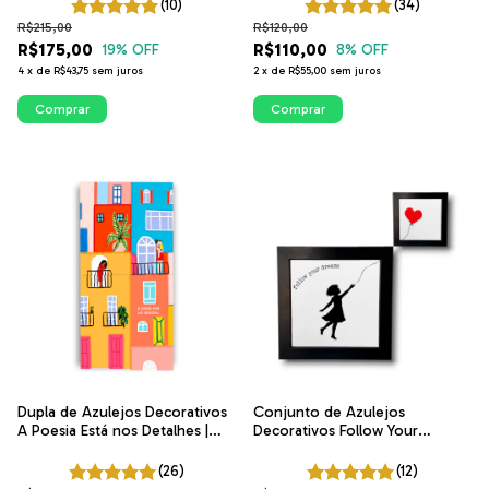
(10)
(34)
R$215,00
R$120,00
R$175,00
R$110,00
19
% OFF
8
% OFF
4
x
de
R$43,75
sem juros
2
x
de
R$55,00
sem juros
Comprar
Comprar
Dupla de Azulejos Decorativos
Conjunto de Azulejos
A Poesia Está nos Detalhes |
Decorativos Follow Your
Coleção Poesia na Janela |
Dreams | Decoração Minimalista
ITsLEJO
ITsLEJO
(26)
(12)