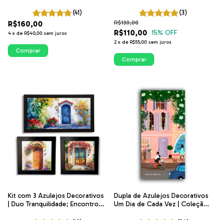
Tempo | ITsLEJO
Coisas simples são imensas |
ITsLEJO
(41)
(3)
R$160,00
R$130,00
R$110,00
15
% OFF
4
x
de
R$40,00
sem juros
2
x
de
R$55,00
sem juros
Comprar
Comprar
Kit com 3 Azulejos Decorativos
Dupla de Azulejos Decorativos
| Duo Tranquilidade; Encontro e
Um Dia de Cada Vez | Coleção
Carinho | Coleção Encantos
Poesia na Janela | ITsLEJO