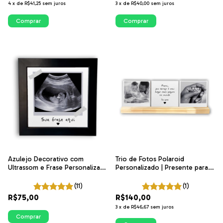
4
x
de
R$41,25
sem juros
3
x
de
R$40,00
sem juros
Comprar
Comprar
Azulejo Decorativo com
Trio de Fotos Polaroid
Ultrassom e Frase Personalizada
Personalizado | Presente para o
- Presente
Papai | O seu abraço é meu
lugar mais seguro no mundo
(11)
(1)
R$75,00
R$140,00
3
x
de
R$46,67
sem juros
Comprar