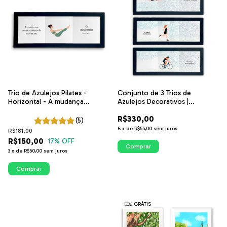
Trio de Azulejos Pilates -
Conjunto de 3 Trios de
Horizontal - A mudança
Azulejos Decorativos |
acontece através do
Nadadora, Corredora e Ciclista
R$330,00
movimento. O movimento cura
na Horizontal | ITsLEJO
(5)
6
x
de
R$55,00
sem juros
R$181,00
R$150,00
17
% OFF
Comprar
3
x
de
R$50,00
sem juros
Comprar
GRÁTIS