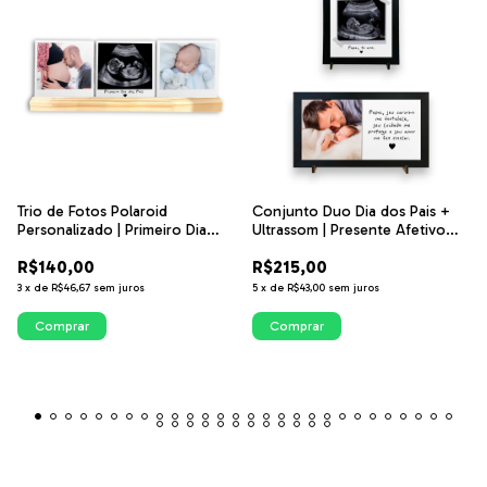
Conjunto Duo Dia dos Pais +
Trio de Fotos Polaroid
Ultrassom | Presente Afetivo
Personalizado | Primeiro Dia
para Pai | ITsLEJO
dos Pais - ITsLEJO
R$215,00
R$140,00
5
x
de
R$43,00
sem juros
3
x
de
R$46,67
sem juros
Comprar