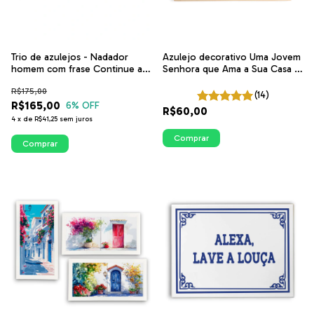
Trio de azulejos - Nadador
Azulejo decorativo Uma Jovem
homem com frase Continue a
Senhora que Ama a Sua Casa -
nadar na Horizontal | Arte
P&B | ITsLEJO
R$175,00
exclusiva ITsLEJO
(14)
R$165,00
6
% OFF
R$60,00
4
x
de
R$41,25
sem juros
Comprar
Comprar