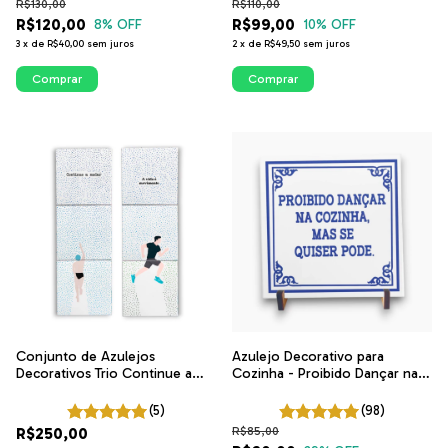
R$130,00
R$110,00
R$120,00
R$99,00
8
% OFF
10
% OFF
3
x
de
R$40,00
sem juros
2
x
de
R$49,50
sem juros
Comprar
Comprar
Conjunto de Azulejos
Azulejo Decorativo para
Decorativos Trio Continue a
Cozinha - Proibido Dançar na
Nadar Homem e A vida é
Cozinha, Mas Se Quiser Pode |
Movimento Corredor | ITsLEJO
Coleção Portugal
(5)
(98)
R$250,00
R$85,00