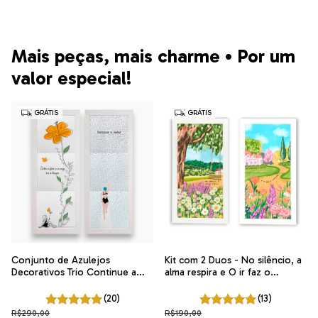
Mais peças, mais charme • Por um
valor especial!
GRÁTIS
GRÁTIS
Conjunto de Azulejos
Kit com 2 Duos - No silêncio, a
Decorativos Trio Continue a
alma respira e O ir faz o
Nadar e Entre a Flor e a Raiz |
caminho | ITsLEJO
ITsLEJO
(20)
(13)
R$290,00
R$190,00