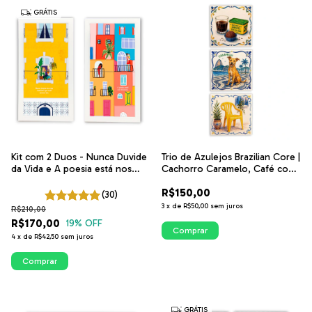
GRÁTIS
Kit com 2 Duos - Nunca Duvide
Trio de Azulejos Brazilian Core |
da Vida e A poesia está nos
Cachorro Caramelo, Café com
Detalhes | ITsLEJO
Brigadeiro e Cadeira Amarela |
R$150,00
Decoração Brasileira | ITsLEJO
(30)
3
x
de
R$50,00
sem juros
R$210,00
R$170,00
19
% OFF
Comprar
4
x
de
R$42,50
sem juros
Comprar
GRÁTIS