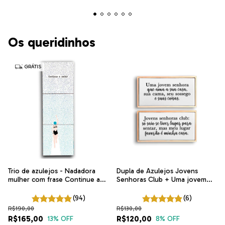
Os queridinhos
GRÁTIS
Trio de azulejos - Nadadora
Dupla de Azulejos Jovens
mulher com frase Continue a
Senhoras Club + Uma jovem
nadar | Arte exclusiva ITsLEJO
senhora que ama
(94)
(6)
R$190,00
R$130,00
R$165,00
R$120,00
13
% OFF
8
% OFF